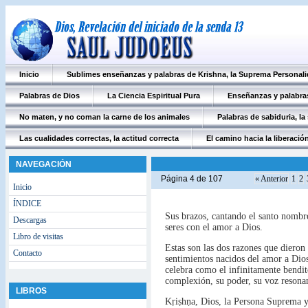
Inicio
Sublimes enseñanzas y palabras de Krishna, la Suprema Personali
Palabras de Dios
La Ciencia Espiritual Pura
Enseñanzas y palabras
No maten, y no coman la carne de los animales
Palabras de sabiduria, la
Las cualidades correctas, la actitud correcta
El camino hacia la liberación
NAVEGACIÓN
Página 4 de 107
« Anterior
1
2
Inicio
ÍNDICE
Sus brazos, cantando el santo nombr
Descargas
seres con el amor a Dios.
Libro de visitas
Estas son las dos razones que dieron
Contacto
sentimientos nacidos del amor a Dios
celebra como el infinitamente bendit
complexión, su poder, su voz resona
LIBROS
Kṛiṣhṇa, Dios, la Persona Suprema y 