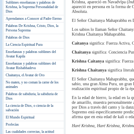
Krishna, apareció en Navadvīpa (
Ind
Sublimes enseñanzas y palabras de
apareció en persona en la forma de 
Krishna, la Suprema Personalidad de
Dios
Absoluta.
Aprendamos a Conocer al Padre Eterno
El Señor Chaitanya Mahaprabhu es D
Palabras De Krishna, Cristo, Dios, la
Los sabios lo llaman Señor Chaita
Persona Suprema
Krishna Chaitanya Mahaprabhu.
Palabras de Dios
Caitanya
significa: Fuerza Activa, 
La Ciencia Espiritual Pura
Enseñanzas y palabras sublimes del
Chaitanya
significa: Conciencia Pur
Avatar Kapila
Krishna Caitanya
significa: Fuerza
Enseñanzas y palabras sublimes del
Avatar Rishabhadeva
Krishna Chaitanya
significa litera
Chaitanya, el Avatar de Oro
El Señor Chaitanya Mahaprabhu, que 
No maten, y no coman la carne de los
sabio, una gran Alma Pura, un gran 
animales
realización espiritual propio de la é
Palabras de sabiduria, la sabiduria de
En la edad de hierro, la edad en la 
Dios
de amarillo, muestra personalmente 
La ciencia de Dios, o ciencia de la
por Dios a través del canto y la dan
salvación
Supremo está específicamente predic
afirma que en esta edad de kali o ed
El Mundo Espiritual
Profecías
Haré Krishna, Haré Krishna, Krish
Las cualidades correctas, la actitud