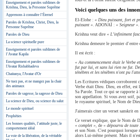
Enseignement et paroles sublimes de
Krishna, Dieu, la Personne Suprême
Voici quelques uns des inno
Apprenons à connaître l’Éternel
El-Elohe :
« Dieu puissant, fort et 
Paroles de Krishna, Christ, Dieu, la
puissant »
. ADONAÏ :
« Seigneur »
Personne Suprême
Krishna veut dire
« L’infiniment fas
Paroles de Dieu
La science spirituelle pure
Krishna demeure le premier d’entre 
Enseignement et paroles sublimes de
Il est écrit :
l’Avatar Kapila
Enseignement et paroles sublimes de
« Au commencement était le Verbe et 
l'Avatar Rishabhadeva
fut par lui, et sans lui rien ne fut. D
ténèbres et les ténèbres n'ont pu l'att
Chaitanya, l'Avatar d'Or
Ne tuez pas, et ne mangez pas la chair
Les Ecritures védiques corroborent c
des animaux
Verbe était Dieu. Dieu, en effet, est 
Sa Parole. Tout ce qui se rapporte à 
Paroles de sagesse, la sagesse de Dieu
son appellation. Si vous avez soif, p
La science de Dieu, ou science du salut
le royaume spirituel, le Nom de Die
Le monde spirituel
J'aimerais citer un verset sanskrit en
Prophéties
Ce verset explique, que le Nom de 
Les bonnes qualités, l’attitude juste, le
« complet »
, de
« dépourvu de toute 
comportement idéal
et son Nom. C'est pourquoi lorsque 
alors Lui-même présent. Mais il n'es
La voie de la libération, de la véritable