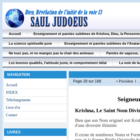
Accueil
Enseignement et paroles sublimes de Krishna, Dieu, la Personn
La science spirituelle pure
Enseignement et paroles sublimes de l’Avatar
Ne tuez pas, et ne mangez pas la chair des animaux
Paroles de sagesse, 
Les bonnes qualités, l’attitude juste, le comportement idéal
La voie de la 
NAVIGATION
Page 28 sur 188
« Précédent
1
..
Accueil
INDEX
Seigneur
Téléchargements
Livre d'or
Krishna, Le Saint Nom Divin
Contact
Bien que son Nom originel soit Krish
d'une diversité illimitée.
LIVRES
Il existe de nombreux Noms et Forme
tous et la Forme Réelle Originelle 