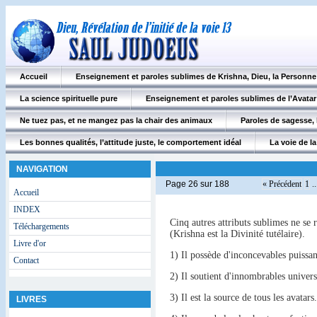
Accueil
Enseignement et paroles sublimes de Krishna, Dieu, la Personn
La science spirituelle pure
Enseignement et paroles sublimes de l’Avatar
Ne tuez pas, et ne mangez pas la chair des animaux
Paroles de sagesse, 
Les bonnes qualités, l’attitude juste, le comportement idéal
La voie de la 
NAVIGATION
Page 26 sur 188
« Précédent
1
..
Accueil
INDEX
Cinq autres attributs sublimes ne se 
Téléchargements
(Krishna est la Divinité tutélaire).
Livre d'or
1) Il possède d'inconcevables puissan
Contact
2) Il soutient d'innombrables univers
3) Il est la source de tous les avatars.
LIVRES