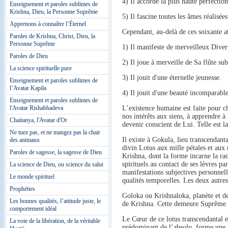
4) Il accorde la plus haute perfectio
Enseignement et paroles sublimes de
Krishna, Dieu, la Personne Suprême
5) Il fascine toutes les âmes réalisées
Apprenons à connaître l’Éternel
Cependant, au-delà de ces soixante a
Paroles de Krishna, Christ, Dieu, la
Personne Suprême
1) Il manifeste de merveilleux Diver
Paroles de Dieu
2) Il joue à merveille de Sa flûte su
La science spirituelle pure
3) Il jouit d'une éternelle jeunesse.
Enseignement et paroles sublimes de
l’Avatar Kapila
4) Il jouit d'une beauté incomparable
Enseignement et paroles sublimes de
l'Avatar Rishabhadeva
L’existence humaine est faite pour ch
nos intérêts aux siens, à apprendre à
Chaitanya, l'Avatar d'Or
devenir conscient de Lui. Telle est la
Ne tuez pas, et ne mangez pas la chair
Il existe à Gokula, lieu transcendant
des animaux
divin Lotus aux mille pétales et aux
Paroles de sagesse, la sagesse de Dieu
Krishna, dont la forme incarne la rad
spirituels au contact de ses lèvres p
La science de Dieu, ou science du salut
manifestations subjectives personnell
Le monde spirituel
qualités temporelles. Les deux autre
Prophéties
Goloka ou Krishnaloka, planète et d
Les bonnes qualités, l’attitude juste, le
de Krishna. Cette demeure Suprême à 
comportement idéal
Le Cœur de ce lotus transcendantal e
La voie de la libération, de la véritable
prédominant de l’absolu, forme une f