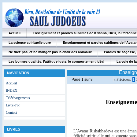
Accueil
Enseignement et paroles sublimes de Krishna, Dieu, la Personn
La science spirituelle pure
Enseignement et paroles sublimes de l’Avatar
Ne tuez pas, et ne mangez pas la chair des animaux
Paroles de sagesse, 
Les bonnes qualités, l’attitude juste, le comportement idéal
La voie de la 
Enseign
NAVIGATION
Page 1 sur 8
« Précédent
1
Accueil
INDEX
Téléchargements
Enseignemen
Livre d'or
Contact
LIVRES
L'Avatar Rishabhadeva est une émana
félicité spirituelle qui augmente sans