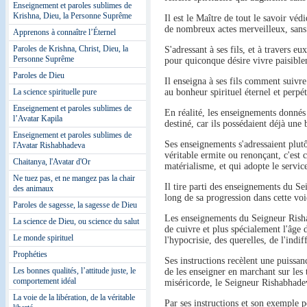
Enseignement et paroles sublimes de
Krishna, Dieu, la Personne Suprême
Il est le Maître de tout le savoir véd
de nombreux actes merveilleux, sans 
Apprenons à connaître l’Éternel
Paroles de Krishna, Christ, Dieu, la
S'adressant à ses fils, et à travers 
Personne Suprême
pour quiconque désire vivre paisibl
Paroles de Dieu
Il enseigna à ses fils comment suivre 
au bonheur spirituel éternel et perpé
La science spirituelle pure
Enseignement et paroles sublimes de
En réalité, les enseignements donnés
l’Avatar Kapila
destiné, car ils possédaient déjà une
Enseignement et paroles sublimes de
Ses enseignements s'adressaient plutô
l'Avatar Rishabhadeva
véritable ermite ou renonçant, c'est c
Chaitanya, l'Avatar d'Or
matérialisme, et qui adopte le servic
Ne tuez pas, et ne mangez pas la chair
Il tire parti des enseignements du S
des animaux
long de sa progression dans cette voi
Paroles de sagesse, la sagesse de Dieu
Les enseignements du Seigneur Rishab
La science de Dieu, ou science du salut
de cuivre et plus spécialement l'âge d
Le monde spirituel
l'hypocrisie, des querelles, de l'indi
Prophéties
Ses instructions recèlent une puissanc
Les bonnes qualités, l’attitude juste, le
de les enseigner en marchant sur les 
comportement idéal
miséricorde, le Seigneur Rishabhadeva
La voie de la libération, de la véritable
Par ses instructions et son exemple 