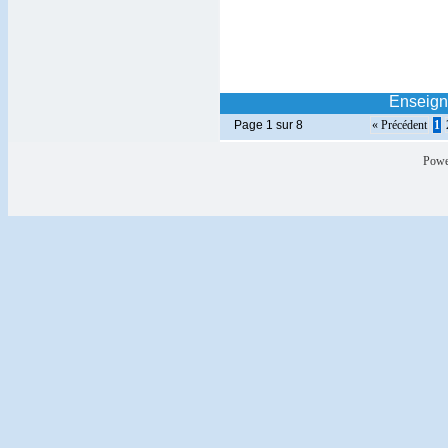
Enseign
Page 1 sur 8
« Précédent
1
Powe