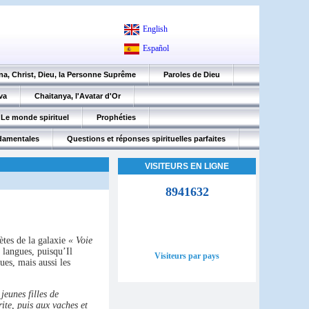
English
Español
na, Christ, Dieu, la Personne Suprême
Paroles de Dieu
va
Chaitanya, l'Avatar d'Or
Le monde spirituel
Prophéties
ndamentales
Questions et réponses spirituelles parfaites
VISITEURS EN LIGNE
8941632
nètes de la galaxie
« Voie
s langues, puisqu’Il
Visiteurs par pays
ques, mais aussi les
jeunes filles de
rite, puis aux vaches et