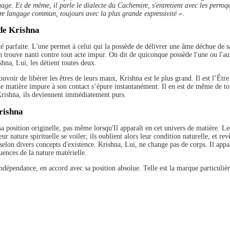
age. Et de même, il parle le dialecte du Cachemire, s'entretient avec les perroqu
tre langage commun, toujours avec la plus grande expressivité »
.
 de Krishna
eté parfaite. L'une permet à celui qui la possède de délivrer une âme déchue de s
en trouve nanti contre tout acte impur. On dit de quiconque possède l'une ou l'au
ishna, Lui, les détient toutes deux.
uvoir de libérer les êtres de leurs maux, Krishna est le plus grand. Il est l’Être 
te matière impure à son contact s’épure instantanément. Il en est de même de to
ishna, ils deviennent immédiatement purs.
rishna
a position originelle, pas même lorsqu'Il apparaît en cet univers de matière. Le
leur nature spirituelle se voiler; ils oublient alors leur condition naturelle, et r
selon divers concepts d'existence. Krishna, Lui, ne change pas de corps. Il apparaî
uences de la nature matérielle.
 indépendance, en accord avec sa position absolue. Telle est la marque particuliè