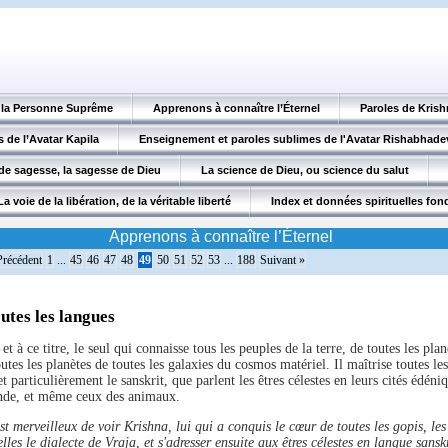
, la Personne Suprême
Apprenons à connaître l’Éternel
Paroles de Krish
 de l’Avatar Kapila
Enseignement et paroles sublimes de l'Avatar Rishabhade
de sagesse, la sagesse de Dieu
La science de Dieu, ou science du salut
La voie de la libération, de la véritable liberté
Index et données spirituelles fo
Apprenons à connaître l’Éternel
Précédent
1
...
45
46
47
48
49
50
51
52
53
...
188
Suivant »
utes les langues
et à ce titre, le seul qui connaisse tous les peuples de la terre, de toutes les pla
outes les planètes de toutes les galaxies du cosmos matériel. Il maîtrise toutes le
et particulièrement le sanskrit, que parlent les êtres célestes en leurs cités édéni
nde, et même ceux des animaux.
t merveilleux de voir Krishna, lui qui a conquis le cœur de toutes les gopis, les 
les le dialecte de Vraja, et s'adresser ensuite aux êtres célestes en langue sansk