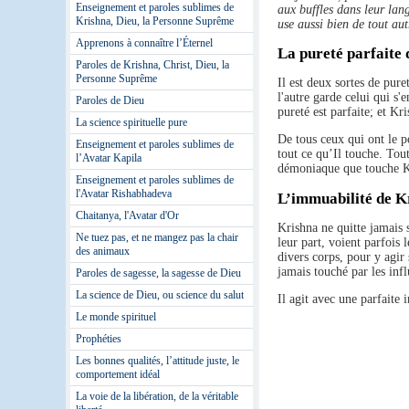
Enseignement et paroles sublimes de
aux buffles dans leur lang
Krishna, Dieu, la Personne Suprême
use aussi bien de tout au
Apprenons à connaître l’Éternel
La pureté parfaite
Paroles de Krishna, Christ, Dieu, la
Personne Suprême
Il est deux sortes de pur
l'autre garde celui qui s'
Paroles de Dieu
pureté est parfaite; et Kr
La science spirituelle pure
De tous ceux qui ont le po
Enseignement et paroles sublimes de
tout ce qu’Il touche. Tou
l’Avatar Kapila
démoniaque que touche Kr
Enseignement et paroles sublimes de
l'Avatar Rishabhadeva
L’immuabilité de K
Chaitanya, l'Avatar d'Or
Krishna ne quitte jamais s
Ne tuez pas, et ne mangez pas la chair
leur part, voient parfois 
des animaux
divers corps, pour y agir 
jamais touché par les infl
Paroles de sagesse, la sagesse de Dieu
La science de Dieu, ou science du salut
Il agit avec une parfaite
Le monde spirituel
Prophéties
Les bonnes qualités, l’attitude juste, le
comportement idéal
La voie de la libération, de la véritable