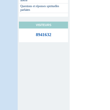
liberté
Questions et réponses spirituelles
parfaites
VISITEURS
8941632