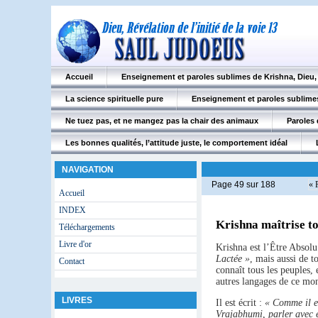
Accueil
Enseignement et paroles sublimes de Krishna, Dieu
La science spirituelle pure
Enseignement et paroles sublimes
Ne tuez pas, et ne mangez pas la chair des animaux
Paroles 
Les bonnes qualités, l’attitude juste, le comportement idéal
NAVIGATION
Page 49 sur 188
« 
Accueil
INDEX
Krishna maîtrise to
Téléchargements
Livre d'or
Krishna est l’Être Absolu 
Lactée »
, mais aussi de t
Contact
connaît tous les peuples, 
autres langages de ce mo
LIVRES
Il est écrit :
« Comme il es
Vrajabhumi, parler avec el