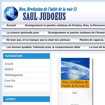
Accueil
Enseignement et paroles sublimes de Krishna, Dieu, la Personn
La science spirituelle pure
Enseignement et paroles sublimes de l’Avatar
Ne tuez pas, et ne mangez pas la chair des animaux
Paroles de sagesse, 
Les bonnes qualités, l’attitude juste, le comportement idéal
La voie de la 
NAVIGATION
Accueil
INDEX
Téléchargements
Livre d'or
Contact
LIVRES