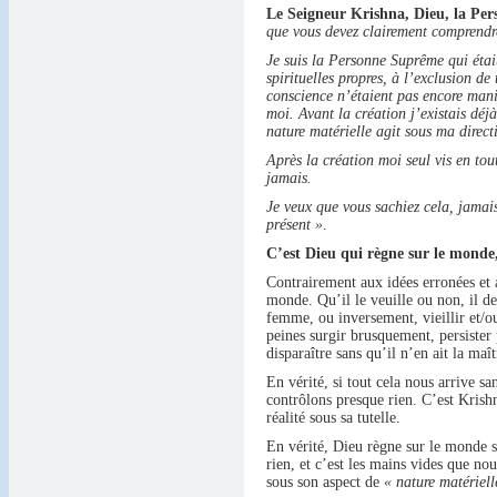
Le Seigneur Krishna, Dieu, la Pers
que vous devez clairement comprendre.
Je suis la Personne Suprême qui étai
spirituelles propres, à l’exclusion de
conscience n’étaient pas encore mani
moi. Avant la création j’existais déjà
nature matérielle agit sous ma direct
Après la création moi seul vis en tou
jamais.
Je veux que vous sachiez cela, jamai
présent »
.
C’est Dieu qui règne sur le monde
Contrairement aux idées erronées et 
monde. Qu’il le veuille ou non, il d
femme, ou inversement, vieillir et/ou
peines surgir brusquement, persister 
disparaître sans qu’il n’en ait la maît
En vérité, si tout cela nous arrive s
contrôlons presque rien. C’est Krish
réalité sous sa tutelle.
En vérité, Dieu règne sur le monde 
rien, et c’est les mains vides que no
sous son aspect de
« nature matériell