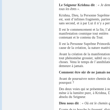
Le Seigneur Krishna dit
:
« Je deme
tous les êtres »
.
Krishna, Dieu, la Personne Suprême es
est, sont d’infimes fragments, partie
sans second, et à par Lui il n’y a pe
Il est le commencement et la fin, l’a
manifestation cosmique tout entière. I
contenant et le contenu du Tout.
Il est la Personne Suprême Primordia
cause de la création, la nature matéri
Avant la création de la manifestation
tout phénomène grossier, subtil ou ca
choses. Venu le temps de l’annihilat
demeure à jamais.
Comment être sûr de ne jamais no
Avant de poursuivre notre chemin dan
pourquoi ?
Des deux voies qui se présentent à nou
mène à la lumière pure, à Krishna, D
absolu du Seigneur.
Dieu nous dit
:
« Où est le chemin q
Ecarte de ta bouche la fausseté, éloig