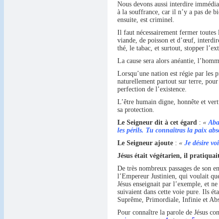
Nous devons aussi interdire immédiat
à la souffrance, car il n’y a pas de 
ensuite, est criminel.
Il faut nécessairement fermer toutes 
viande, de poisson et d’œuf, interdi
thé, le tabac, et surtout, stopper l’ex
La cause sera alors anéantie, l’homme
Lorsqu’une nation est régie par les 
naturellement partout sur terre, pour 
perfection de l’existence.
L’être humain digne, honnête et vertu
sa protection.
Le Seigneur dit à cet égard
:
«
Aba
les périls. Tu connaîtras la paix ab
Le Seigneur ajoute
:
«
Je désire vo
Jésus était végétarien, il pratiquai
De très nombreux passages de son ens
l’Empereur Justinien, qui voulait que
Jésus enseignait par l’exemple, et ne
suivaient dans cette voie pure. Ils é
Suprême, Primordiale, Infinie et Ab
Pour connaître la parole de Jésus con