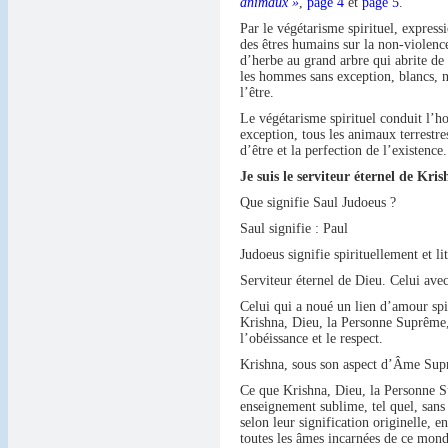
animaux »
,
page 4
et
page 5
.
Par le végétarisme spirituel, express
des êtres humains sur la non-violence
d’herbe au grand arbre qui abrite de 
les hommes sans exception, blancs, noi
l’être.
Le végétarisme spirituel conduit l’h
exception, tous les animaux terrestre
d’être et la perfection de l’existence.
Je suis le serviteur éternel de Kr
Que signifie Saul Judoeus ?
Saul signifie : Paul
Judoeus signifie spirituellement et li
Serviteur éternel de Dieu. Celui avec
Celui qui a noué un lien d’amour spir
Krishna, Dieu, la Personne Suprême, 
l’obéissance et le respect.
Krishna, sous son aspect d’Âme Supr
Ce que Krishna, Dieu, la Personne S
enseignement sublime, tel quel, sans 
selon leur signification originelle, 
toutes les âmes incarnées de ce mond