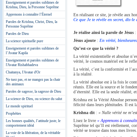
Enseignement et paroles sublimes de
Krishna, Dieu, la Personne Suprême
Apprenons à connaître l’Éternel
En réalisant ce site, je révèle aux h
Ce que Je te révèle en secret, dis-le
Paroles de Krishna, Christ, Dieu, la
Personne Suprême
Je réalise ainsi la parole de Jésus
Paroles de Dieu
Jésus ajoute
:
En vérité, bienheureu
La science spirituelle pure
Enseignement et paroles sublimes de
Qu’est-ce que la vérité ?
l’Avatar Kapila
La vérité existentielle et absolue n’
Enseignement et paroles sublimes de
vérité, le cosmos matériel est le ref
l'Avatar Rishabhadeva
La vérité, c’est la conformité et l’ac
Chaitanya, l'Avatar d'Or
à la réalité.
Ne tuez pas, et ne mangez pas la chair
La vérité absolue est à la fois le co
des animaux
réunis. Elle est la source et le fonde
Paroles de sagesse, la sagesse de Dieu
d’éternité. Elle est la seule réalité, 
La science de Dieu, ou science du salut
Krishna est la Vérité Absolue personn
félicité dans leurs plénitudes. Il est
Le monde spirituel
Krishna dit
:
« Nulle vérité ne m’es
Prophéties
Lisez le livre
« Apprenons à connaîtr
Les bonnes qualités, l’attitude juste, le
comportement idéal
Suprême tel qu’Il est réellement, con
vérité se trouve dans tous mes livres.
La voie de la libération, de la véritable