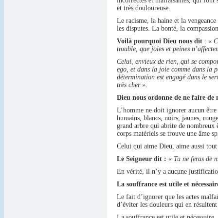
incorrectes et malfaisantes, qui font 
et très douloureuse.
Le racisme, la haine et la vengeance e
les disputes. La bonté, la compassion
Voilà pourquoi Dieu nous dit
:
« C
trouble, que joies et peines n’affecten
Celui, envieux de rien, qui se comport
ego, et dans la joie comme dans la p
détermination est engagé dans le serv
très cher »
.
Dieu nous ordonne de ne faire de 
L’homme ne doit ignorer aucun être vi
humains, blancs, noirs, jaunes, rouge
grand arbre qui abrite de nombreux ê
corps matériels se trouve une âme spi
Celui qui aime Dieu, aime aussi tout 
Le Seigneur dit :
« Tu ne feras de m
En vérité, il n’y a aucune justificatio
La souffrance est utile et nécessair
Le fait d’ignorer que les actes malf
d’éviter les douleurs qui en résulten
La souffrance est utile et nécessaire