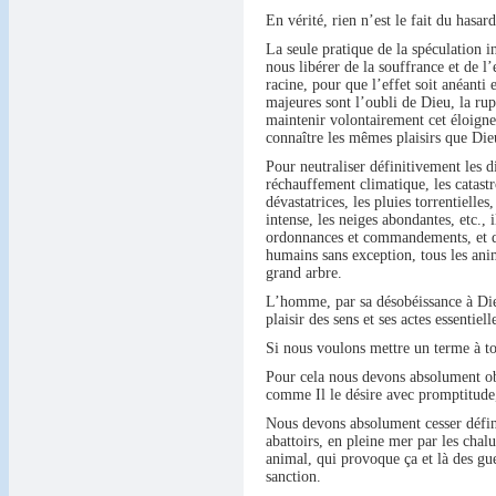
En vérité, rien n’est le fait du hasar
La seule pratique de la spéculation in
nous libérer de la souffrance et de l’
racine, pour que l’effet soit anéanti
majeures sont l’oubli de Dieu, la rup
maintenir volontairement cet éloigneme
connaître les mêmes plaisirs que Dieu
Pour neutraliser définitivement les di
réchauffement climatique, les catastro
dévastatrices, les pluies torrentielles
intense, les neiges abondantes, etc., 
ordonnances et commandements, et d’a
humains sans exception, tous les anim
grand arbre.
L’homme, par sa désobéissance à Dieu
plaisir des sens et ses actes essentiel
Si nous voulons mettre un terme à to
Pour cela nous devons absolument obéi
comme Il le désire avec promptitude
Nous devons absolument cesser défini
abattoirs, en pleine mer par les chalu
animal, qui provoque ça et là des gu
sanction.