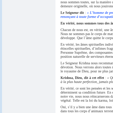
nous sommes toutes, sur la manière d
demeure originelle, où nous jouirons 
Le Seigneur dit
:
« L’homme de prem
renonçant à toute forme d’occupati
En vérité, nous sommes tous des âmes
Chacun de nous est, en vérité, une âm
Nous ne sommes pas le corps de matièr
développe. Que l’âme quitte le corps,
En vérité, les âmes spirituelles indiv
étincelles spirituelles, d’infimes fra
Personne Suprême, des composantes i
position naturelle de serviteurs éte
Le Seigneur Krishna nous recommande
dévotion. Nous verrons alors toutes n
le royaume de Dieu, pour ne plus jam
Krishna, Dieu, dit à cet effet
:
« Qu
à la plus haute perfection, jamais p
En vérité, ce sont les pensées et les
déterminent sa condition future. En e
notre vie, nous nous réincarnerons d
végétal. Telle est la loi du karma, lo
Oui, s’il y a bien une âme dans tous 
dans tous les corps d’animaux terrest