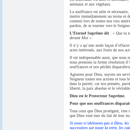
animaux et aux végétaux.
La souffrance est utile et nécessair
mettre immédiatement un terme et de
commis lors de toutes nos vies antéri
pardon, de se tourner vers le Seigne
L’Eternel Suprême dit
:
« Que tu t
devant Moi »
.
Il n’y a qu’une seule façon d’effacer
actes intéressés, aux fruits de nos a
Il est indispensable aussi, que nous
nous prenions la ferme résolution d’o
souffrances et nos péchés disparaîtro
Agissons pour Dieu, soyons ses servit
Seigneur toutes nos actions et tous l
dans la pureté, car nos pensées, paro
liberté, la paix absolue et le véritab
Dieu est le Protecteur Suprême.
Pour que nos souffrances disparai
Tous ceux que Dieu protègent, rien n
que Dieu veut tuer du fait de leur ma
Si nous n’obéissons pas à Dieu, les 
successives sur toute la terre, les ca