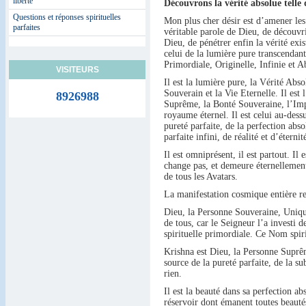
liberté
Découvrons la vérité absolue telle q
Questions et réponses spirituelles
Mon plus cher désir est d’amener les
parfaites
véritable parole de Dieu, de découvrir
Dieu, de pénétrer enfin la vérité exis
celui de la lumière pure transcendan
Primordiale, Originelle, Infinie et A
VISITEURS
Il est la lumière pure, la Vérité Abs
Souverain et la Vie Eternelle. Il es
8926988
Suprême, la Bonté Souveraine, l’Impo
royaume éternel. Il est celui au-dess
pureté parfaite, de la perfection abso
parfaite infini, de réalité et d’éternit
Il est omniprésent, il est partout. Il 
change pas, et demeure éternellement 
de tous les Avatars.
La manifestation cosmique entière rep
Dieu, la Personne Souveraine, Unique
de tous, car le Seigneur l’a investi
spirituelle primordiale. Ce Nom spir
Krishna est Dieu, la Personne Suprême
source de la pureté parfaite, de la su
rien.
Il est la beauté dans sa perfection ab
réservoir dont émanent toutes beauté