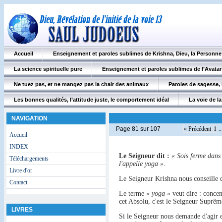
Accueil
Enseignement et paroles sublimes de Krishna, Dieu, la Personn
La science spirituelle pure
Enseignement et paroles sublimes de l’Avatar
Ne tuez pas, et ne mangez pas la chair des animaux
Paroles de sagesse, 
Les bonnes qualités, l’attitude juste, le comportement idéal
La voie de la 
NAVIGATION
Page 81 sur 107
« Précédent
1
..
Accueil
INDEX
Le Seigneur dit :
« Sois ferme dans 
Téléchargements
l'appelle yoga »
.
Livre d'or
Le Seigneur Krishna nous conseille d
Contact
Le terme
« yoga »
veut dire : concen
cet Absolu, c'est le Seigneur Suprêm
LIVRES
Si le Seigneur nous demande d'agir e