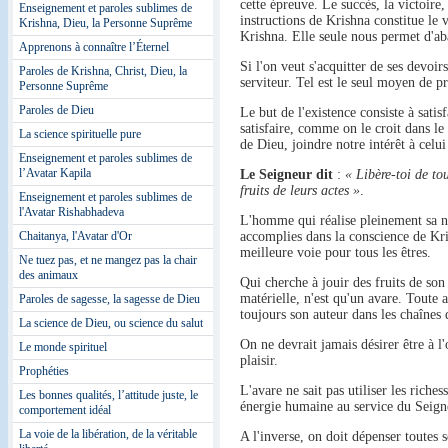
cette épreuve. Le succès, la victoire
Enseignement et paroles sublimes de
instructions de Krishna constitue le
Krishna, Dieu, la Personne Suprême
Krishna. Elle seule nous permet d'ab
Apprenons à connaître l’Éternel
Si l'on veut s'acquitter de ses devoir
Paroles de Krishna, Christ, Dieu, la
serviteur. Tel est le seul moyen de p
Personne Suprême
Paroles de Dieu
Le but de l'existence consiste à sati
satisfaire, comme on le croit dans l
La science spirituelle pure
de Dieu, joindre notre intérêt à celui
Enseignement et paroles sublimes de
l’Avatar Kapila
Le Seigneur dit
:
« Libère-toi de to
fruits de leurs actes »
.
Enseignement et paroles sublimes de
l'Avatar Rishabhadeva
L'homme qui réalise pleinement sa n
Chaitanya, l'Avatar d'Or
accomplies dans la conscience de Kris
meilleure voie pour tous les êtres.
Ne tuez pas, et ne mangez pas la chair
des animaux
Qui cherche à jouir des fruits de son
matérielle, n'est qu'un avare. Toute a
Paroles de sagesse, la sagesse de Dieu
toujours son auteur dans les chaînes 
La science de Dieu, ou science du salut
On ne devrait jamais désirer être à l
Le monde spirituel
plaisir.
Prophéties
L'avare ne sait pas utiliser les riche
Les bonnes qualités, l’attitude juste, le
énergie humaine au service du Seign
comportement idéal
La voie de la libération, de la véritable
A l'inverse, on doit dépenser toutes 