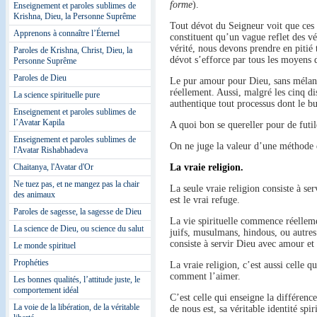
forme
).
Enseignement et paroles sublimes de
Krishna, Dieu, la Personne Suprême
Tout dévot du Seigneur voit que ces 
Apprenons à connaître l’Éternel
constituent qu’un vague reflet des vé
vérité, nous devons prendre en pitié t
Paroles de Krishna, Christ, Dieu, la
dévot s’efforce par tous les moyens d
Personne Suprême
Paroles de Dieu
Le pur amour pour Dieu, sans mélange
réellement. Aussi, malgré les cinq d
La science spirituelle pure
authentique tout processus dont le 
Enseignement et paroles sublimes de
l’Avatar Kapila
A quoi bon se quereller pour de futil
Enseignement et paroles sublimes de
On ne juge la valeur d’une méthode de
l'Avatar Rishabhadeva
Chaitanya, l'Avatar d'Or
La vraie religion.
Ne tuez pas, et ne mangez pas la chair
La seule vraie religion consiste à s
des animaux
est le vrai refuge.
Paroles de sagesse, la sagesse de Dieu
La vie spirituelle commence réellem
La science de Dieu, ou science du salut
juifs, musulmans, hindous, ou autres
consiste à servir Dieu avec amour et 
Le monde spirituel
Prophéties
La vraie religion, c’est aussi celle 
comment l’aimer.
Les bonnes qualités, l’attitude juste, le
comportement idéal
C’est celle qui enseigne la différence
La voie de la libération, de la véritable
de nous est, sa véritable identité spiri