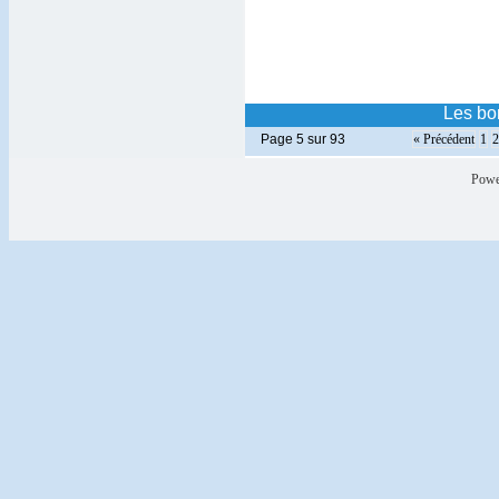
Les bon
Page 5 sur 93
« Précédent
1
2
Powe