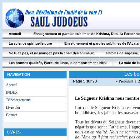
Accueil
Enseignement et paroles sublimes de Krishna, Dieu, la Personn
La science spirituelle pure
Enseignement et paroles sublimes de l’Avatar
Ne tuez pas, et ne mangez pas la chair des animaux
Paroles de sagesse, 
Les bonnes qualités, l’attitude juste, le comportement idéal
La voie de la 
Les bon
NAVIGATION
Page 5 sur 93
« Précédent
1
2
Accueil
INDEX
Le Seigneur Krishna nous montre l
Téléchargements
Livre d'or
Lorsque le Seigneur Krishna est venu
bouddhistes, les jaïns et les mayavadi
Contact
Tous les dévots du Seigneur devraien
négatifs que sont : l’athéisme, l’agn
nous est en réalité. Nous ne sommes p
LIVRES
de l’âme qu’il faut rechercher, pas c