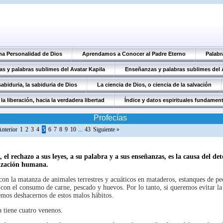
ma Personalidad de Dios
Aprendamos a Conocer al Padre Eterno
Palabr
s y palabras sublimes del Avatar Kapila
Enseñanzas y palabras sublimes del
abiduria, la sabiduria de Dios
La ciencia de Dios, o ciencia de la salvación
la liberación, hacia la verdadera libertad
Índice y datos espirituales fundamen
Profecías
Anterior
1
2
3
4
5
6
7
8
9
10
...
43
Siguiente »
 el rechazo a sus leyes, a su palabra y a sus enseñanzas, es la causa del det
lización humana.
on la matanza de animales terrestres y acuáticos en mataderos, estanques de pe
y con el consumo de carne, pescado y huevos. Por lo tanto, si queremos evitar la 
bemos deshacernos de estos malos hábitos.
a tiene cuatro venenos.