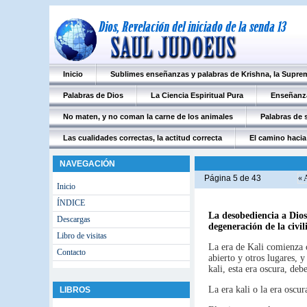
Inicio
Sublimes enseñanzas y palabras de Krishna, la Supre
Palabras de Dios
La Ciencia Espiritual Pura
Enseñanza
No maten, y no coman la carne de los animales
Palabras de s
Las cualidades correctas, la actitud correcta
El camino hacia 
NAVEGACIÓN
Página 5 de 43
« 
Inicio
ÍNDICE
La desobediencia a Dios,
Descargas
degeneración de la civi
Libro de visitas
La era de Kali comienza c
Contacto
abierto y otros lugares, 
kali, esta era oscura, de
La era kali o la era oscur
LIBROS