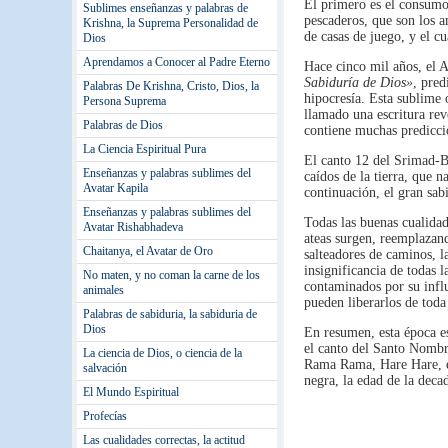
El primero es el consumo 
Sublimes enseñanzas y palabras de
pescaderos, que son los a
Krishna, la Suprema Personalidad de
de casas de juego, y el cu
Dios
Aprendamos a Conocer al Padre Eterno
Hace cinco mil años, el 
Sabiduría de Dios»
, pred
Palabras De Krishna, Cristo, Dios, la
hipocresía. Esta sublime 
Persona Suprema
llamado una escritura reve
Palabras de Dios
contiene muchas predicci
La Ciencia Espiritual Pura
El canto 12 del Srimad-B
Enseñanzas y palabras sublimes del
caídos de la tierra, que 
Avatar Kapila
continuación, el gran sa
Enseñanzas y palabras sublimes del
Todas las buenas cualida
Avatar Rishabhadeva
ateas surgen, reemplazand
Chaitanya, el Avatar de Oro
salteadores de caminos, la
insignificancia de todas 
No maten, y no coman la carne de los
contaminados por su infl
animales
pueden liberarlos de toda
Palabras de sabiduria, la sabiduria de
Dios
En resumen, esta época e
el canto del Santo Nomb
La ciencia de Dios, o ciencia de la
Rama Rama, Hare Hare, est
salvación
negra, la edad de la deca
El Mundo Espiritual
Profecías
Las cualidades correctas, la actitud