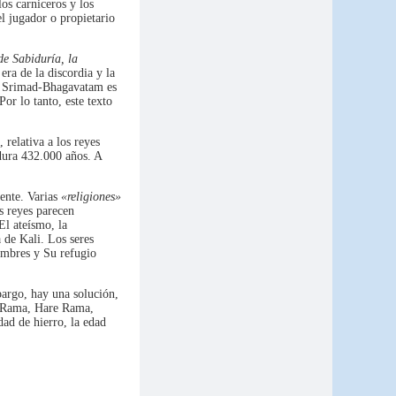
os carniceros y los
el jugador o propietario
e Sabiduría, la
era de la discordia y la
el Srimad-Bhagavatam es
Por lo tanto, este texto
relativa a los reyes
 dura 432.000 años. A
ente. Varias
«religiones»
s reyes parecen
El ateísmo, la
a de Kali. Los seres
ombres y Su refugio
argo, hay una solución,
e Rama, Hare Rama,
dad de hierro, la edad